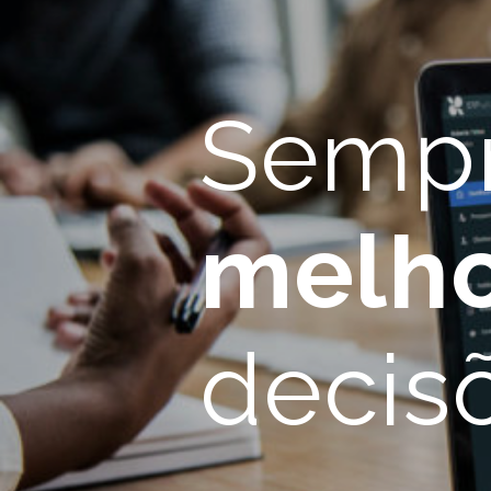
Sempr
melho
decis