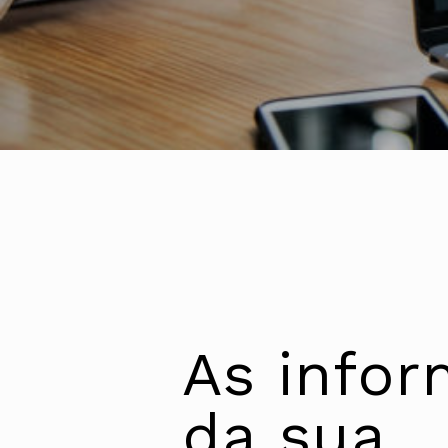
As info
da sua