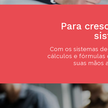
Simp
Para cres
si
Com os sistemas de
cálculos e fórmulas
Otimiz
suas mãos a
gest