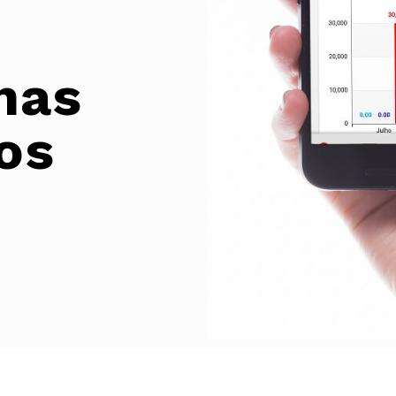
nas
os