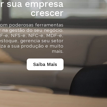
er sua empresa
crescer
com poderosas ferramentas
r na gestão do seu negócio.
F-e, NFS-e, NFC-e, MDF-e,
estoque, gerencia seu setor
niza a sua produção e muito
mais.
Saiba Mais