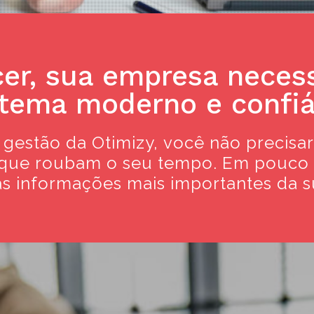
lesmente Ot
cer, sua empresa neces
stema moderno e confiá
 gestão da Otimizy, você não precisa
 que roubam o seu tempo. Em pouco
e seus proces
s informações mais importantes da 
ão da sua em