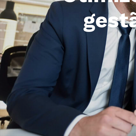
doc
Otimize
d