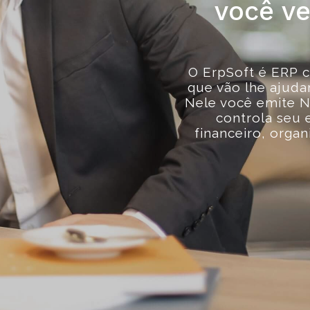
você v
O ErpSoft é ERP 
que vão lhe ajuda
Nele você emite N
controla seu 
financeiro, orga