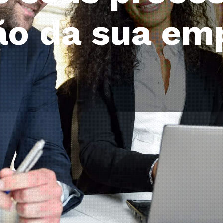
umentos fis
 e agilize a
e conhecimen
transporte