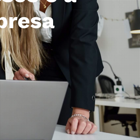
cais
 emissão
to