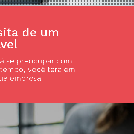
imizy
sita de um
vel
rá se preocupar com
 tempo, você terá em
sos e a
sua empresa.
presa