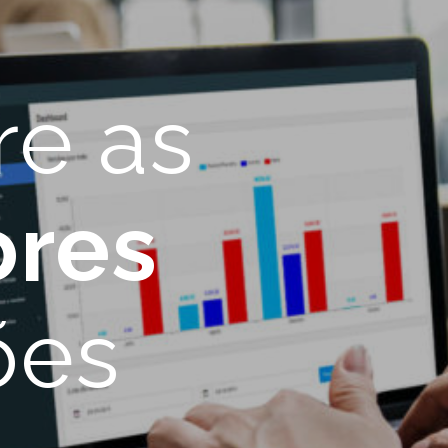
e as
res
ões