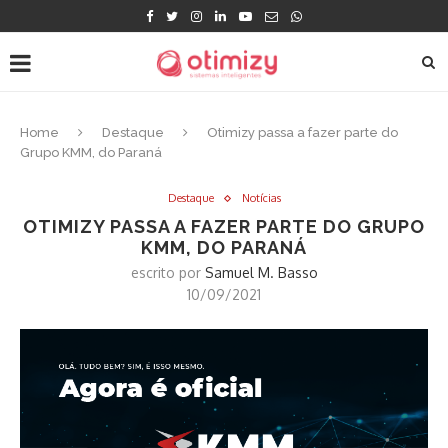
Home
Destaque
Otimizy passa a fazer parte do
Grupo KMM, do Paraná
Destaque
Notícias
OTIMIZY PASSA A FAZER PARTE DO GRUPO
KMM, DO PARANÁ
escrito por
Samuel M. Basso
10/09/2021