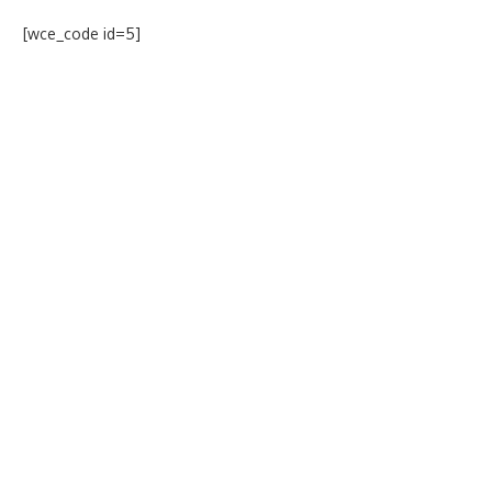
[wce_code id=5]