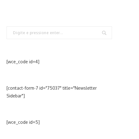
[wce_code id=4]
[contact-form-7 id="75037" title="Newsletter
Sidebar"]
[wce_code id=5]