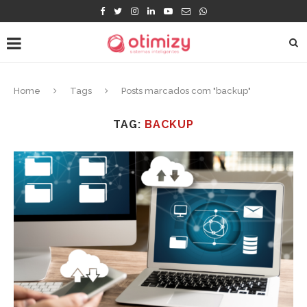
Home
Tags
Posts marcados com "backup"
TAG:
BACKUP