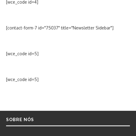
[wce_code id=4]
[contact-form-7 id="75037" title="Newsletter Sidebar"]
[wce_code id=5]
[wce_code id=5]
SOBRE NÓS