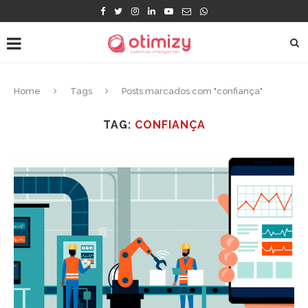
Home
Tags
Posts marcados com "confiança"
TAG:
CONFIANÇA