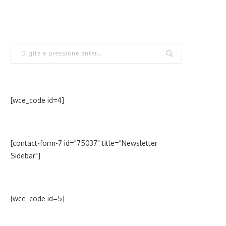
[wce_code id=4]
[contact-form-7 id="75037" title="Newsletter
Sidebar"]
[wce_code id=5]