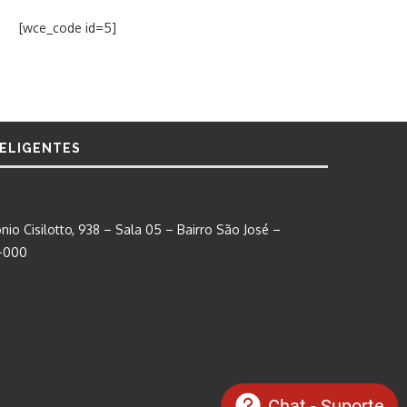
[wce_code id=5]
TELIGENTES
nio Cisilotto, 938 – Sala 05 – Bairro São José –
0-000
Chat - Suporte