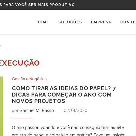
S PARA VOCÊ SER MAIS PRODUTIVO
HOME
SOLUÇÕES
EMPRESA
CONTE
"
EXECUÇÃO
Gestão e Negócios
COMO TIRAR AS IDEIAS DO PAPEL? 7
DICAS PARA COMEÇAR O ANO COM
NOVOS PROJETOS
por
Samuel M. Basso
02/01/2020
O ano passou voando e você não conseguiu tirar aquele
projeto do papel e colocá-lo em prática? Teve um insight