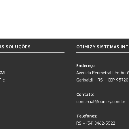
AS SOLUÇÕES
OTIMIZY SISTEMAS IN
Endereço
XML
Avenida Perimetral Léo Antô
T-e
Garibaldi – RS – CEP 9572
Contato:
comercial@otimizy.com.br
Telefones:
RS – (54) 3462-5522