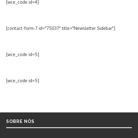
[wce_code id=4]
[contact-form-7 id="75037" title="Newsletter Sidebar"]
[wce_code id=5]
[wce_code id=5]
SOBRE NÓS