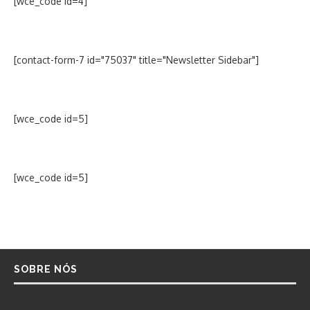
[wce_code id=4]
[contact-form-7 id="75037" title="Newsletter Sidebar"]
[wce_code id=5]
[wce_code id=5]
SOBRE NÓS