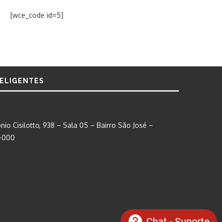
[wce_code id=5]
TELIGENTES
nio Cisilotto, 938 – Sala 05 – Bairro São José –
0-000
Chat - Suporte