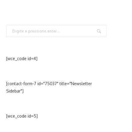
[wce_code id=4]
[contact-form-7 id="75037" title="Newsletter
Sidebar"]
[wce_code id=5]