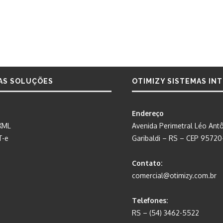
AS SOLUÇÕES
OTIMIZY SISTEMAS IN
Endereço
XML
Avenida Perimetral Léo Antô
T-e
Garibaldi – RS – CEP 9572
Contato:
comercial@otimizy.com.br
Telefones:
RS – (54) 3462-5522