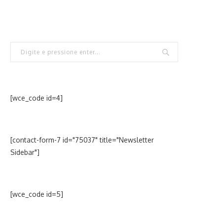
[wce_code id=4]
[contact-form-7 id="75037" title="Newsletter
Sidebar"]
[wce_code id=5]