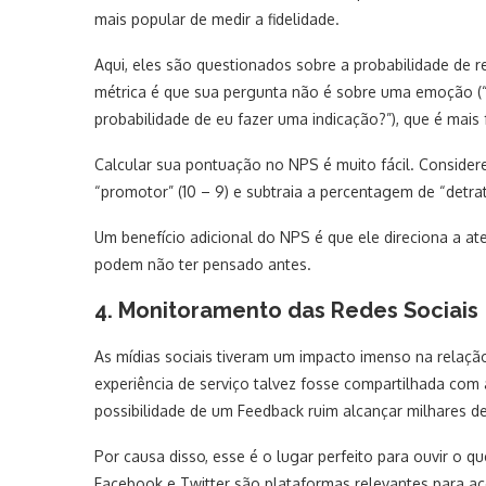
mais popular de medir a fidelidade.
Aqui, eles são questionados sobre a probabilidade de 
métrica é que sua pergunta não é sobre uma emoção (“q
probabilidade de eu fazer uma indicação?”), que é mais 
Calcular sua pontuação no NPS é muito fácil. Consider
“promotor” (10 – 9) e subtraia a percentagem de “detrat
Um benefício adicional do NPS é que ele direciona a at
podem não ter pensado antes.
4. Monitoramento das Redes Sociais
As mídias sociais tiveram um impacto imenso na relaçã
experiência de serviço talvez fosse compartilhada com 
possibilidade de um Feedback ruim alcançar milhares d
Por causa disso, esse é o lugar perfeito para ouvir o 
Facebook e Twitter são plataformas relevantes para