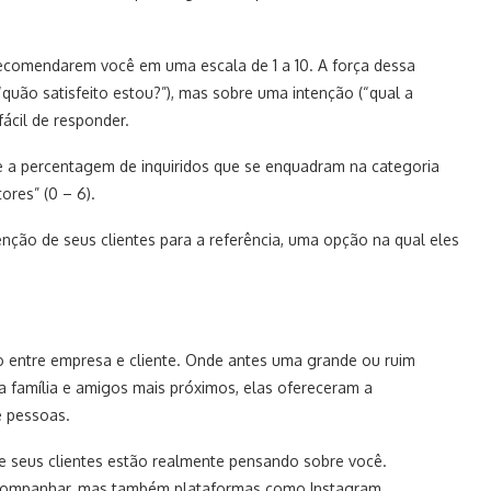
recomendarem você em uma escala de 1 a 10. A força dessa
uão satisfeito estou?”), mas sobre uma intenção (“qual a
fácil de responder.
e a percentagem de inquiridos que se enquadram na categoria
ores” (0 – 6).
enção de seus clientes para a referência, uma opção na qual eles
o entre empresa e cliente. Onde antes uma grande ou ruim
a família e amigos mais próximos, elas ofereceram a
e pessoas.
que seus clientes estão realmente pensando sobre você.
 acompanhar, mas também plataformas como Instagram