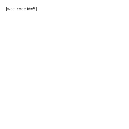
[wce_code id=5]