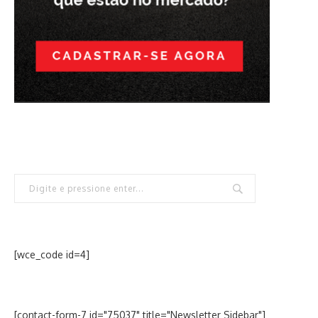
[wce_code id=4]
[contact-form-7 id="75037" title="Newsletter Sidebar"]