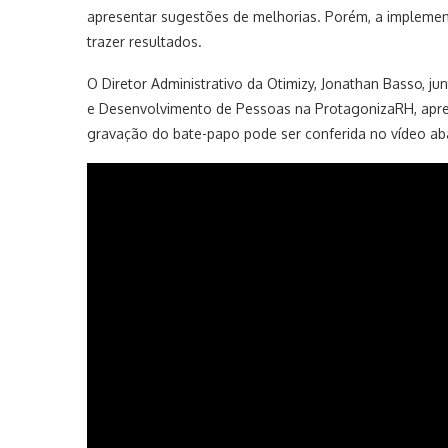
apresentar sugestões de melhorias. Porém, a implemen
trazer resultados.
O Diretor Administrativo da Otimizy, Jonathan Basso,
e Desenvolvimento de Pessoas na ProtagonizaRH, ap
gravação do bate-papo pode ser conferida no vídeo ab