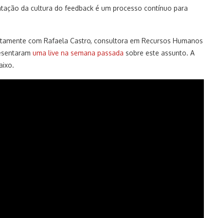
tação da cultura do feedback é um processo contínuo para
 juntamente com Rafaela Castro, consultora em Recursos Humanos
resentaram
uma live na semana passada
sobre este assunto. A
aixo.