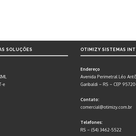
AS SOLUÇÕES
OTIMIZY SISTEMAS IN
Endereço
XML
Avenida Perimetral Léo Antô
T-e
Garibaldi – RS – CEP 9572
Contato:
comercial@otimizy.com.br
Telefones:
RS – (54) 3462-5522