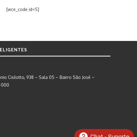
[wce_code id=5]
TELIGENTES
nio Cisilotto, 938 – Sala 05 – Bairro São José –
0-000
Chat - Suporte