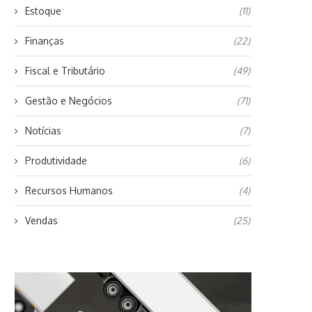
Estoque
(11)
Finanças
(22)
Fiscal e Tributário
(49)
Gestão e Negócios
(71)
Notícias
(7)
Produtividade
(6)
Recursos Humanos
(4)
Vendas
(25)
A GESTÃO EMPRESARIAL NA
RELACIONAMENTO COM