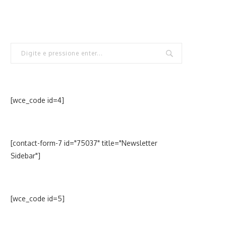
[wce_code id=4]
[contact-form-7 id="75037" title="Newsletter
Sidebar"]
[wce_code id=5]