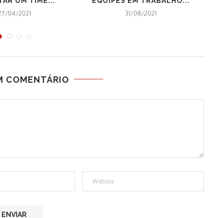
AR UM TIME...
EQUIPES EM TRABALHO...
I
27/04/2021
31/08/2021
M COMENTÁRIO