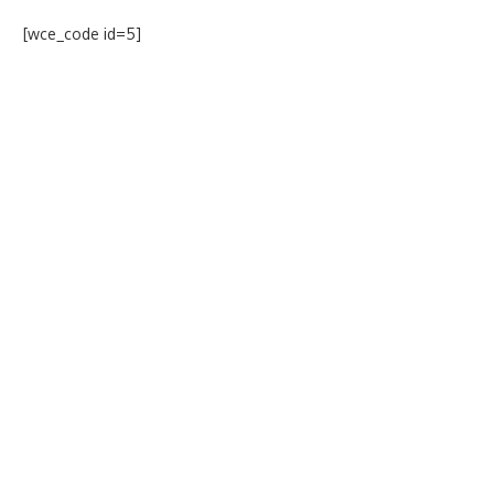
[wce_code id=5]