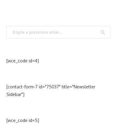
[wce_code id=4]
[contact-form-7 id="75037" title="Newsletter
Sidebar"]
[wce_code id=5]