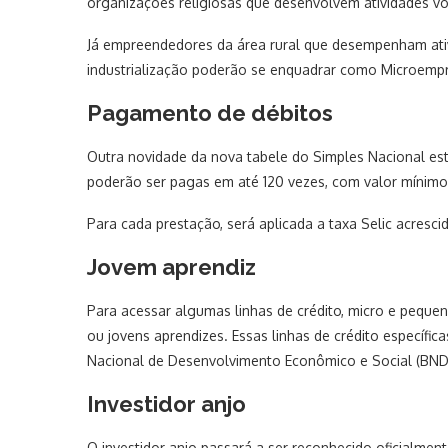
organizações religiosas que desenvolvem atividades vol
Já empreendedores da área rural que desempenham ativi
industrialização poderão se enquadrar como Microempr
Pagamento de débitos
Outra novidade da nova tabele do Simples Nacional está
poderão ser pagas em até 120 vezes, com valor mínimo
Para cada prestação, será aplicada a taxa Selic acresci
Jovem aprendiz
Para acessar algumas linhas de crédito, micro e peque
ou jovens aprendizes. Essas linhas de crédito específi
Nacional de Desenvolvimento Econômico e Social (BNDES
Investidor anjo
O investidor anjo passará a ser reconhecido oficialme