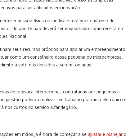
ncentivos para ser aplicados em inovação.
erá ser pessoa física ou jurídica e terá prazo máximo de
o valor do aporte não deverá ser enquadrado como receita no
les Nacional.
stinam seus recursos próprios para apoiar um empreendimento
rá atuar como um conselheiro dessa pequena ou microempresa.
 direito a voto nas decisões a serem tomadas.
sas de logística internacional, contratadas por pequenas e
m questão poderão realizar seu trabalho por meio eletrônico e
rá nos custos do serviço alfandegário.
rmações em mãos já é hora de começar a se
ajustar e planejar
o