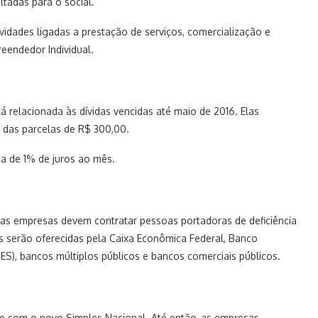
tadas para o social.
dades ligadas a prestação de serviços, comercialização e
eendedor Individual.
 relacionada às dívidas vencidas até maio de 2016. Elas
 das parcelas de R$ 300,00.
da de 1% de juros ao mês.
nas empresas devem contratar pessoas portadoras de deficiência
cas serão oferecidas pela Caixa Econômica Federal, Banco
), bancos múltiplos públicos e bancos comerciais públicos.
nte com o novo Simples Nacional. Até então, as empresas